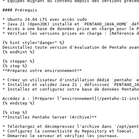
* Équipes migrant du contenu depuis des versions précéd
#### Prérequis

* Ubuntu 24.04 LTS avec accès sudo

* Java 21 (OpenJDK) installé et `PENTAHO_JAVA_HOME` déf
* Accès à une base de données prise en charge pour le P
* Vérifiez les versions prises en charge : [Référence d
{% hint style="danger" %}

Désinstallez toute version d'évaluation de Pentaho avan
{% endhint %}

{% stepper %}

{% step %}

**Préparez votre environnement**

* Créez un utilisateur d'installation dédié `pentaho` e
* Installez et validez Java 21 ; définissez `PENTAHO_JA
* Installez et configurez votre base de données Pentaho
Accédez à : [Préparer l’environnement](/pentaho-11-inst
{% endstep %}

{% step %}

**Installez Pentaho Server (Archive)**

* Téléchargez et décompressez l'archive dans `/opt/pent
* Configurez la connectivité du Repository et Tomcat.

* Démarrez le serveur et vérifiez les journaux.
