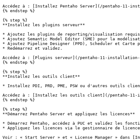
Accédez à : [Installez Pentaho Server](/pentaho-11-inst
{% endstep %}

{% step %}

**Installez les plugins serveur**

* Ajoutez les plugins de reporting/visualisation requis
* Ajoutez Semantic Model Editor (SME) pour la modélisat
* Ajoutez Pipeline Designer (PPD), Scheduler et Carte p
* Redémarrez et validez.

Accédez à : [Plugins serveur](/pentaho-11-installation-
{% endstep %}

{% step %}

**Installez les outils client**

* Installez PDI, PRD, PME, PSW ou d'autres outils clien
Accédez à : [Installez les outils client](/pentaho-11-i
{% endstep %}

{% step %}

**Démarrez Pentaho Server et appliquez les licences**

* Démarrez Pentaho, accédez à PUC et validez les foncti
* Appliquez les licences via le gestionnaire de licence
Voir : « Start Server » et « License Manager » dans [In