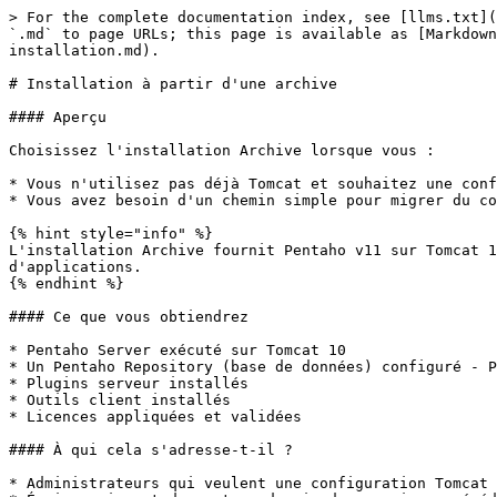
> For the complete documentation index, see [llms.txt](
`.md` to page URLs; this page is available as [Markdown
installation.md).

# Installation à partir d'une archive

#### Aperçu

Choisissez l'installation Archive lorsque vous :

* Vous n'utilisez pas déjà Tomcat et souhaitez une conf
* Vous avez besoin d'un chemin simple pour migrer du co
{% hint style="info" %}

L'installation Archive fournit Pentaho v11 sur Tomcat 1
d'applications.

{% endhint %}

#### Ce que vous obtiendrez

* Pentaho Server exécuté sur Tomcat 10

* Un Pentaho Repository (base de données) configuré - P
* Plugins serveur installés

* Outils client installés

* Licences appliquées et validées

#### À qui cela s'adresse-t-il ?

* Administrateurs qui veulent une configuration Tomcat 