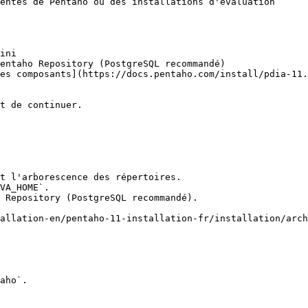
entes de Pentaho ou des installations d'évaluation

ini

entaho Repository (PostgreSQL recommandé)

es composants](https://docs.pentaho.com/install/pdia-11.
t de continuer.

t l'arborescence des répertoires.

VA_HOME`.

 Repository (PostgreSQL recommandé).

allation-en/pentaho-11-installation-fr/installation/arch
aho`.
