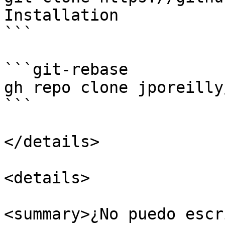
Installation

```

```git-rebase

gh repo clone jporeilly
```

</details>

<details>

<summary>¿No puedo escr