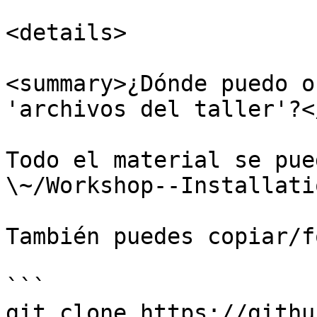
<details>

<summary>¿Dónde puedo o
'archivos del taller'?<
Todo el material se pue
\~/Workshop--Installatio
También puedes copiar/f
```

git clone https://githu